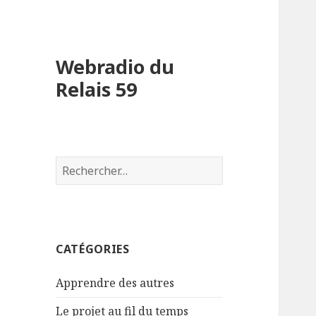
Webradio du
Relais 59
R
e
c
h
e
CATÉGORIES
r
c
Apprendre des autres
h
e
Le projet au fil du temps