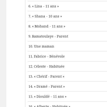
6.
« Lina - 11 ans »
7.
« Shana - 10 ans »
8.
« Mohand - 11 ans »
9. Ramatoulaye - Parent
10. Une maman
11. Fabrice - Bénévole
12. Céleste - Habituée
13.
« Chérif - Parent »
14.
« Dramé - Parent »
15.
« Diouldé - 11 ans »
16.
« Alberte - Habituée »