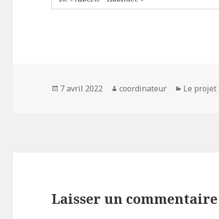
Publié
7 avril 2022
Auteur
coordinateur
Catégori
Le projet
le
Laisser un commentaire