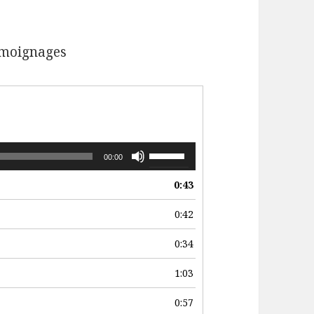
émoignages
Utilisez
00:00
les
0:43
flèches
haut/bas
0:42
pour
0:34
augmenter
ou
1:03
diminuer
0:57
le