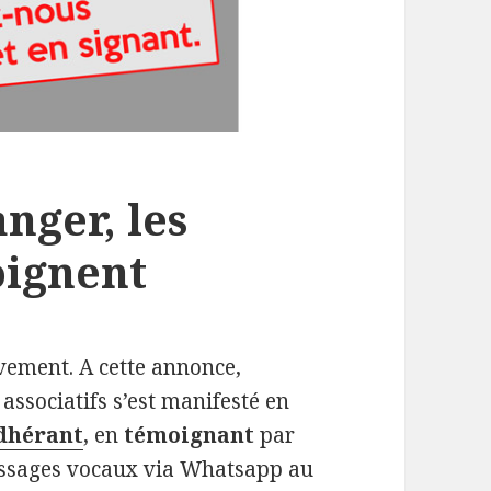
anger, les
oignent
ivement. A cette annonce,
associatifs s’est manifesté en
dhérant
, en
témoignant
par
messages vocaux via Whatsapp au