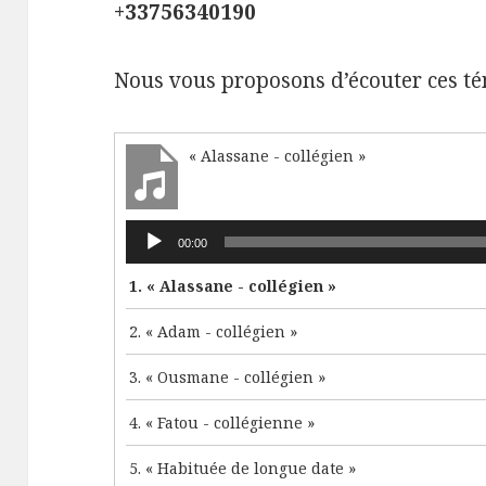
+33756340190
Nous vous proposons d’écouter ces t
« Alassane - collégien »
Lecteur
00:00
audio
1.
« Alassane - collégien »
2.
« Adam - collégien »
3.
« Ousmane - collégien »
4.
« Fatou - collégienne »
5.
« Habituée de longue date »